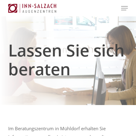
Skip
Menu
to
Close
main
Menu
content
Lassen Sie sich
beraten
Im Beratungszentrum in Mühldorf erhalten Sie