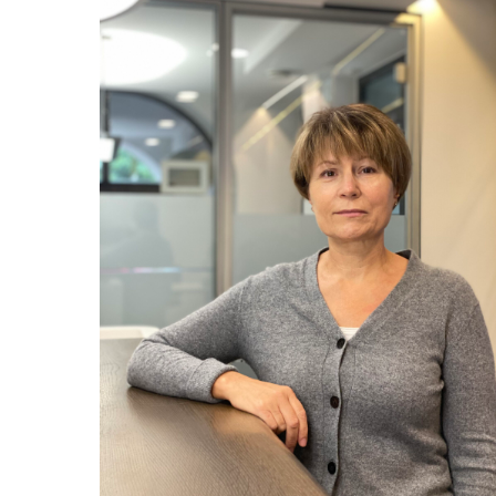
• 1988-1994 Studium der Humanmedizin an
der Fakultät der Minsker Medizinischen
Hochschule
• 1994-1996 Internatur Ophthalmologie am
Minsker Klinischen Gebietskinderkrankenhaus
• 1999-2004 Abteilung Ophthalmologie am
Minsker Klinischen Gebietskinderkrankenhaus
• 2004-2007 Facharztausbildung
Ophthalmologie an der Belarussischen
Staatlichen Universität Minsk
• 2007-2015 Augenärztin Ophthalmologie am
Minsker Klinischen Gebietskinderkrankenhaus
• seit 2016 angestellte Fachärztin für
Augenheilkunde im Augenzentrum Mühldorf