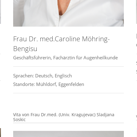
Mitgliedschaften:
• BVA (Berufsverband der Augenärzte)
• DOG (Deutsche Ophthalmologische
Gesellschaft)
Frau Dr. med.Caroline Möhring-
• KRC (Kommission Refraktive Chirurgie)
Bengisu
• BDOC (Bund Deutscher Ophthalmochirurgen)
Geschäftsführerin, Fachärztin für Augenheilkunde
• ESCRS (European Society of Cataract and
Refractive Surgery)
Sprachen: Deutsch, Englisch
Standorte: Mühldorf, Eggenfelden
Vita von Frau Dr.med. (Univ. Kragujevac) Sladjana
Soskic
Beruflicher Werdegang: