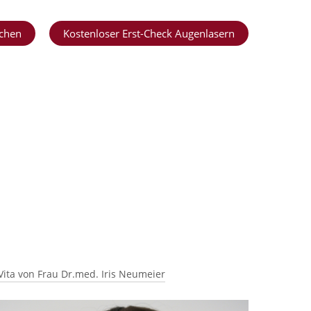
chen
Kostenloser Erst-Check Augenlasern
Vita von Frau Dr.med. Iris Neumeier
Beruflicher Werdegang: