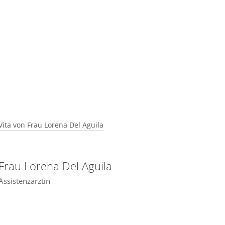
Vita von Frau Lorena Del Aguila
Beruflicher Werdegang:
Frau Lorena Del Aguila
2020 Mai – August Universidad Peruana
Assistenzärztin
Cayetano heredia
Assistentin der integrierten Einheit für
Forschungs-, Wissenschafts- und