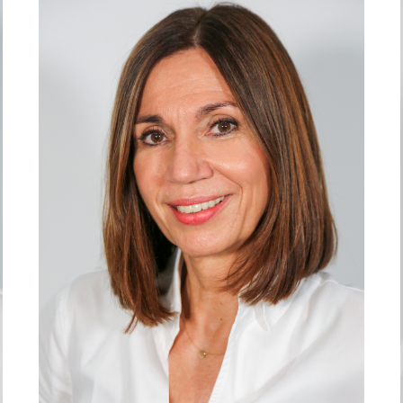
Beruflicher Werdegang:
• 1983-1990 Studium der Humanmedizin an
der Ludwig-Maximilians-Universität (LMU)
München
• 1990 Augenheilkunde an der Northwestern
University Medical School Chicago
• 1991-1996 Facharztausbildung an der
Augenklinik der Ludwig-Maximilians-Universität
(LMU) München
• 1996-2000 Oberärztin an der Augenklinik der
Ludwig-Maximilians-Universität (LMU) München
• 2001 Gründung des Augenzentrums Mühldorf
(gemeinsam mit Ehemann Dr. med. Mete
Bengisu)
• seit 2003 Medizinische Leitung der
Augenklinik Mühldorf GmbH