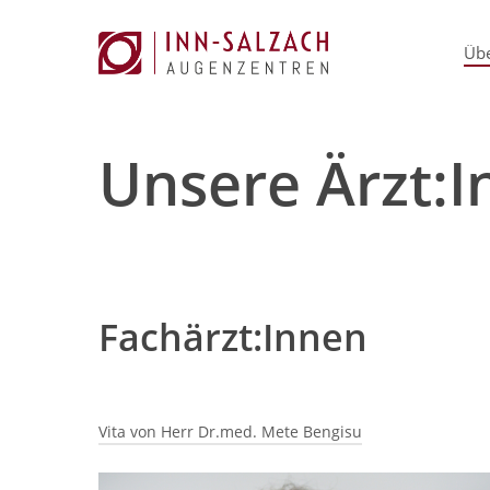
Skip
to
Übe
main
content
Unsere Ärzt:
Fachärzt:Innen
Vita von Herr Dr.med. Mete Bengisu
Beruflicher Werdegang: