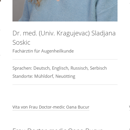
Akademisches Lehrkrankenhaus Serbien,
Belgrad (Serbien)
•
2004–2017 Fachärztin für Augenheilkunde
Dr. med. (Univ. Kragujevac) Sladjana
Medizinisches Versorgungszentrum „Dr. Simo
Soskic
Milosevic“, Belgrad (Serbien)
Fachärztin für Augenheilkunde
Untersuchung, Diagnostik und Behandlung der
Patienten aus dem Bereich der Augenheilkunde
Sprachen: Deutsch, Englisch, Russisch, Serbisch
Standorte: Mühldorf, Neuötting
•
2017-2019 VHS / Deutschkurs A1/C1
•
2019-2020 Medizinische Fachangestellte
Augenzentrum Mühldorf
Vita von Frau Doctor-medic Oana Bucur
•
2020-2022 Assistenzärztin in Weiterbildung
Beruflicher Werdegang:
Augenzentrum Mühldorf MVZ GmbH