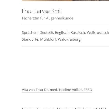
Frau Larysa Kmit
Fachärztin für Augenheilkunde
Sprachen: Deutsch, Englisch, Russisch, Weißrussisch
Standorte: Mühldorf, Waldkraiburg
Vita von Frau Dr. med. Nadine Völker, FEBO
Beruflicher Werdegang:
•2009-2015 Studium der Humanmedizin an der