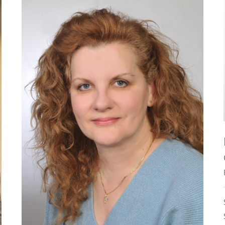
•
1993–1994 Ausbildung zur Ärztin
Akademisches Lehrkrankenhaus Kragujevac,
Kragujevac (Serbien)
•
1994–1999 Ärztin in Weiterbildung zur
Fachärztin für Augenheilkunde
Akademisches Lehrkrankenhaus Pristina,
Pristina (Serbien)
•
1999–2000 Ärztin in Weiterbildung zur
Fachärztin für Augenheilkunde
Akademisches Lehrkrankenhaus Serbiens,
Belgrad (Serbien)
•
2003–2003 Ärztin in Weiterbildung zur
Fachärztin für Augenheilkunde