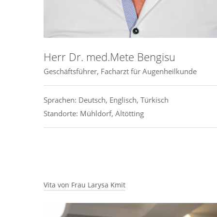
• BDOC (Bund Deutscher Ophthalmochirurgen)
• ESCRS (European Society of Cataract and
Refractive Surgery)
• American Academy of Ophthalmology
Herr Dr. med.Mete Bengisu
Geschäftsführer, Facharzt für Augenheilkunde
Sprachen: Deutsch, Englisch, Türkisch
Standorte: Mühldorf, Altötting
Vita von Frau Larysa Kmit
Beruflicher Werdegang: