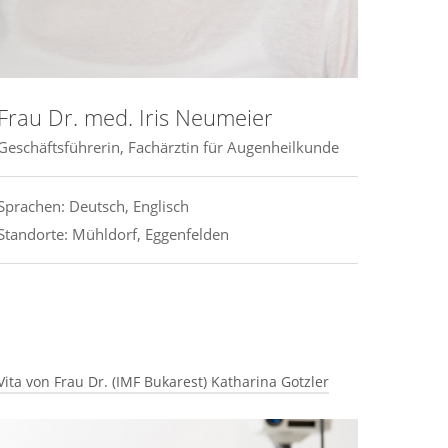
Augenklinik Mühldorf GmbH
Mitgliedschaft:
• Deutsche Ophthalmologische Gesellschaft
Frau Dr. med. Iris Neumeier
(DOG)
Geschäftsführerin, Fachärztin für Augenheilkunde
Sprachen: Deutsch, Englisch
Standorte: Mühldorf, Eggenfelden
Vita von Frau Dr. (IMF Bukarest) Katharina Gotzler
Beruflicher Werdegang: