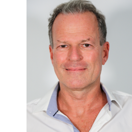
• 1984-1990 Studium der Humanmedizin in
Istanbul
• 1991-1995 Facharztausbildung Augenklinik an
der Ludwig-Maximilians-Universität (LMU)
München
• 1995-2000 Oberarzt Augenklinik an der
Ludwig-Maximilians-Universität (LMU) München
• 2001 Gründung des Augenzentrums Mühldorf
(gemeinsam mit Ehefrau Dr. med. Caroline
Möhring-Bengisu)
• seit 2003 Geschäftsführer und medizinische
Leitung Augenklinik Mühldorf GmbH
Mitgliedschaften:
• BNNC (Bund Niedergelassener
Netzhautchirurgen)